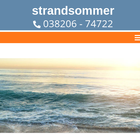
strandsommer
038206 - 74722