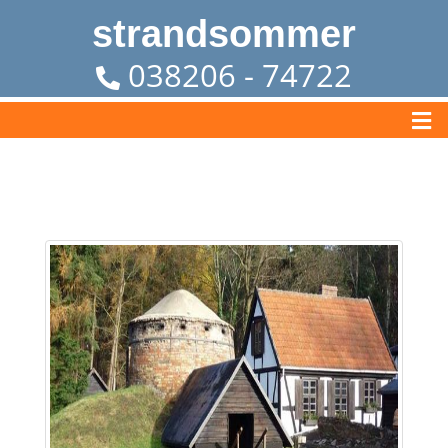
strandsommer
038206 - 74722