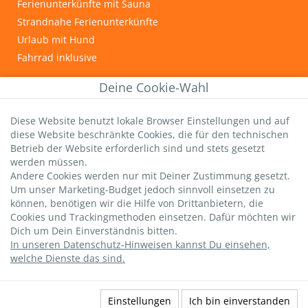
Ferienunterkünfte mit Sauna
Strandnahe Ferienunterkünfte
Urlaub mit Hund
Fahrrad inklusive
INFOS & TIPPS
Deine Cookie-Wahl
Graal-Müritz
Diese Website benutzt lokale Browser Einstellungen und auf
Wichtige Gästeinfos
diese Website beschränkte Cookies, die für den technischen
Infos zur Kurtaxe
Betrieb der Website erforderlich sind und stets gesetzt
Hundestrände
werden müssen.
Andere Cookies werden nur mit Deiner Zustimmung gesetzt.
DTV-Sterne
Um unser Marketing-Budget jedoch sinnvoll einsetzen zu
strandsommer-Bewertung
können, benötigen wir die Hilfe von Drittanbietern, die
Livebild Seebrücke
Cookies und Trackingmethoden einsetzen. Dafür möchten wir
Dich um Dein Einverständnis bitten.
In unseren Datenschutz-Hinweisen kannst Du einsehen,
welche Dienste das sind.
Datenschutz
|
AGBs
|
Impressum
|
Versicherung
widerufen
|
Kontakt
Einstellungen
Ich bin einverstanden
©
2026
strandsommer Ferienwohnungen