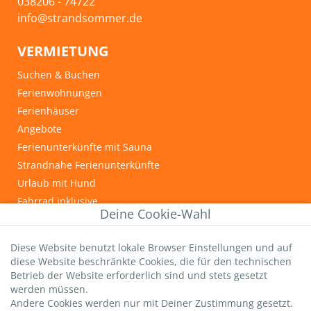
038206 - 74722
info@strandsommer.de
VERMIETUNG
Suchen & Buchen
Ferienwohnungen
Ferienhäuser
Angebote
Ferienunterkünfte mit Sauna
Strandnahe Ferienunterkünfte
Urlaub mit Hund
Fahrrad inklusive
Deine Cookie-Wahl
INFOS & TIPPS
Diese Website benutzt lokale Browser Einstellungen und auf
Graal-Müritz
diese Website beschränkte Cookies, die für den technischen
Wichtige Gästeinfos
Betrieb der Website erforderlich sind und stets gesetzt
Infos zur Kurtaxe
werden müssen.
Andere Cookies werden nur mit Deiner Zustimmung gesetzt.
Hundestrände