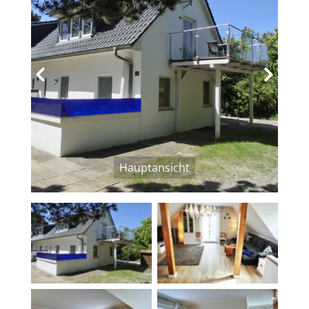
‹
›
Hauptansicht