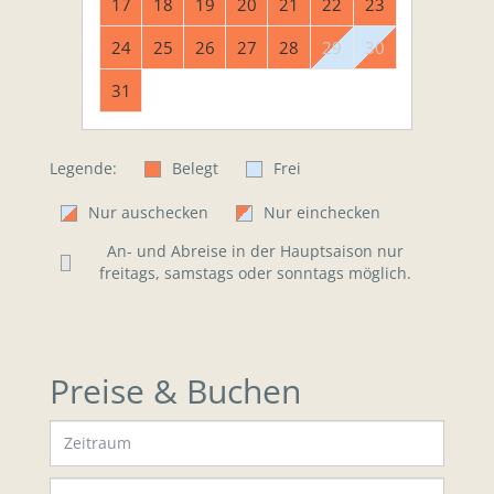
17
18
19
20
21
22
23
24
25
26
27
28
29
30
31
Legende:
Belegt
Frei
Nur auschecken
Nur einchecken
An- und Abreise in der Hauptsaison nur
freitags, samstags oder sonntags möglich.
Preise & Buchen