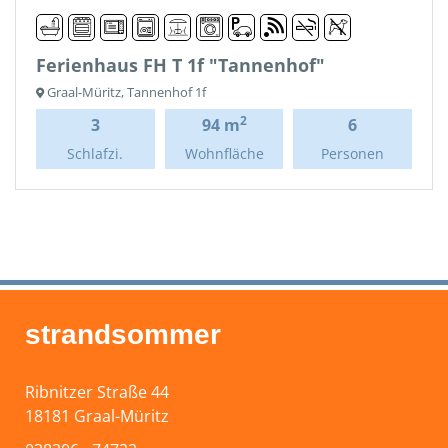
Ferienhaus FH T 1f "Tannenhof"
Graal-Müritz, Tannenhof 1f
2
3
94 m
6
Schlafzi.
Wohnfläche
Personen
strandsommer
Ribnitzer Straße 44
18181 Graal-Müritz