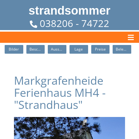
strandsommer
038206 - 74722
Bilder
Beschreibung
Ausstattung
Lage
Preise
Belegung
Markgrafenheide
Ferienhaus MH4 -
"Strandhaus"