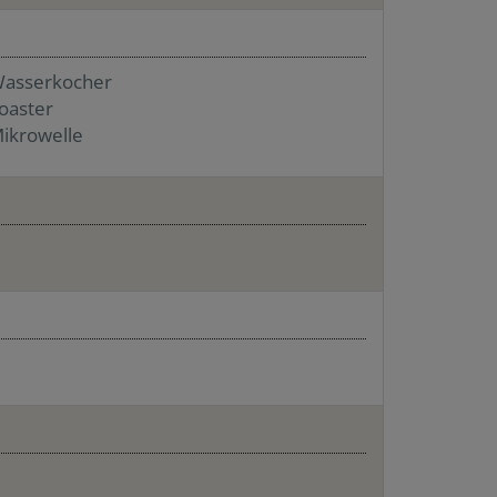
asserkocher
oaster
ikrowelle