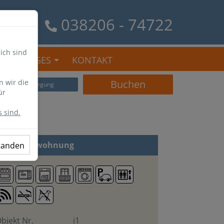
038206 - 74722
ich sind
SONSTIGES
KONTAKT
n wir die
Buchen
Belegung
ür
 sind.
 Zi
Ferienwohnung
standen
bjekt Nr.
i1