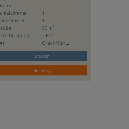
Zimmer
2
chlafzimmer
1
Badezimmer
1
2
Größe
50 m
ax. Belegung
3 Pers.
rt
Graal-Müritz
Merken
Buchung
Wohnzimmer