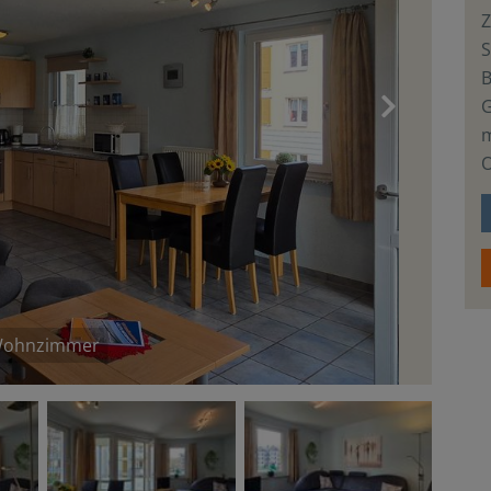
S
›
m
O
ohnzimmer