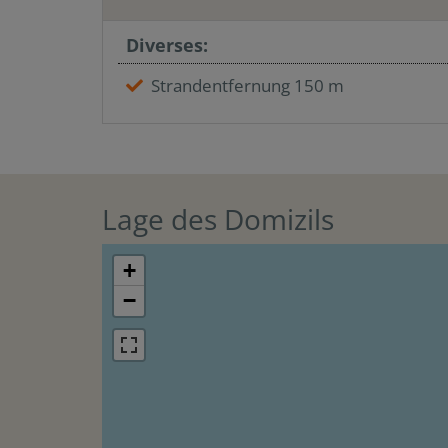
Diverses:
Strandentfernung 150 m
Lage des Domizils
+
−