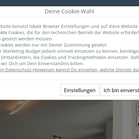
r
Deine Cookie-Wahl
bsite benutzt lokale Browser Einstellungen und auf diese Website
kte Cookies, die für den technischen Betrieb der Website erforderl
ANGEBOTE
MERKLISTE
(0)
INFO & TIPPS
s gesetzt werden müssen.
ookies werden nur mit Deiner Zustimmung gesetzt.
 Marketing-Budget jedoch sinnvoll einsetzen zu können, benötige
Ausstattung
Lage
Preise
n Drittanbietern, die Cookies und Trackingmethoden einsetzen. Daf
wir Dich um Dein Einverständnis bitten.
en Datenschutz-Hinweisen kannst Du einsehen, welche Dienste das
2
Einstellungen
Ich bin einver
O