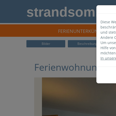
strandsomme
Diese We
beschrän
FERIENUNTERKÜNFTE
und stet
Andere C
Um unser
Bilder
Beschreibung
Hilfe vo
möchten 
In unser
Ferienwohnung i1