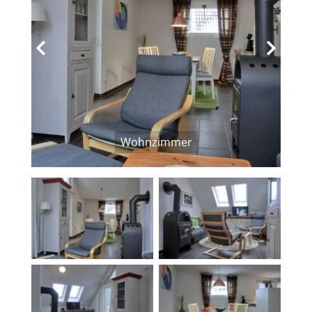
‹
›
Wohnzimmer