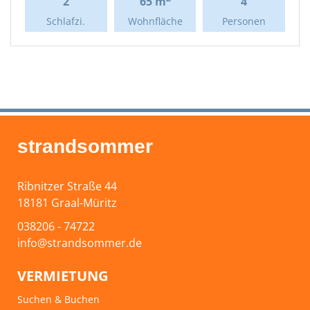
2
65 m
4
Schlafzi.
Wohnfläche
Personen
strandsommer
Ribnitzer Straße 44
18181 Graal-Müritz
038206 - 74722
info@strandsommer.de
VERMIETUNG
Suchen & Buchen