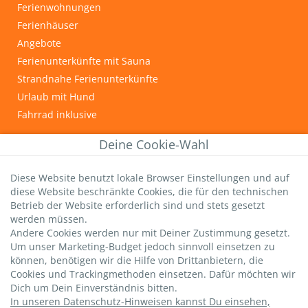
Ferienwohnungen
Ferienhäuser
Angebote
Ferienunterkünfte mit Sauna
Strandnahe Ferienunterkünfte
Urlaub mit Hund
Fahrrad inklusive
INFOS & TIPPS
Deine Cookie-Wahl
Graal-Müritz
Diese Website benutzt lokale Browser Einstellungen und auf
Wichtige Gästeinfos
diese Website beschränkte Cookies, die für den technischen
Infos zur Kurtaxe
Betrieb der Website erforderlich sind und stets gesetzt
Hundestrände
werden müssen.
Andere Cookies werden nur mit Deiner Zustimmung gesetzt.
DTV-Sterne
Um unser Marketing-Budget jedoch sinnvoll einsetzen zu
strandsommer-Bewertung
können, benötigen wir die Hilfe von Drittanbietern, die
Livebild Seebrücke
Cookies und Trackingmethoden einsetzen. Dafür möchten wir
Dich um Dein Einverständnis bitten.
In unseren Datenschutz-Hinweisen kannst Du einsehen,