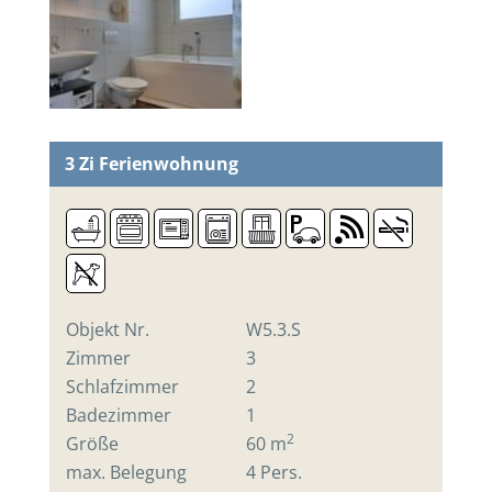
3 Zi
Ferienwohnung
Objekt Nr.
W5.3.S
Zimmer
3
Schlafzimmer
2
Badezimmer
1
2
Größe
60 m
max. Belegung
4 Pers.