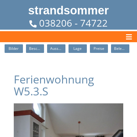
strandsommer
038206 - 74722
Bilder
Beschreibung
Ausstattung
Lage
Preise
Belegung
Ferienwohnung
W5.3.S