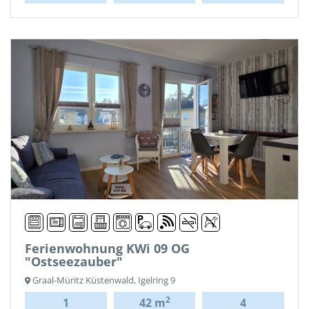
Ferienwohnung KWi 09 OG
"Ostseezauber"
Graal-Müritz Küstenwald, Igelring 9
2
1
42 m
4