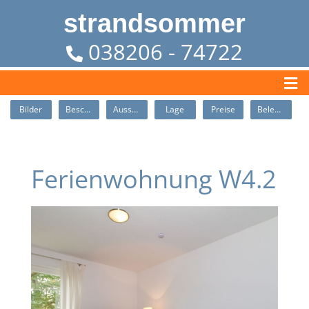
strandsommer
038206 - 74722
Bilder
Beschreibung
Ausstattung
Lage
Preise
Belegung
Ferienwohnung W4.2