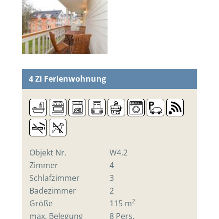
4 Zi
Ferienwohnung
Objekt Nr.
W4.2
Zimmer
4
Schlafzimmer
3
Badezimmer
2
2
Größe
115 m
max. Belegung
8 Pers.