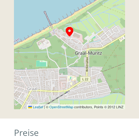
Leaflet
|
©
OpenStreetMap
contributors, Points © 2012 LINZ
Preise