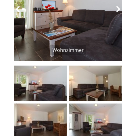
‹
›
Wohnzimmer