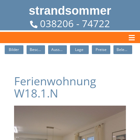
strandsommer
038206 - 74722
Bilder
Beschreibung
Ausstattung
Lage
Preise
Belegung
Ferienwohnung
W18.1.N