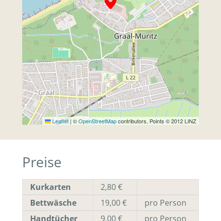
Leaflet
|
©
OpenStreetMap
contributors, Points © 2012 LINZ
Preise
Kurkarten
2,80 €
Bettwäsche
19,00 €
pro Person
Handtücher
9,00 €
pro Person