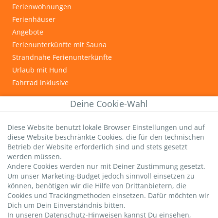
Ferienwohnungen
Ferienhäuser
Angebote
Ferienunterkünfte mit Sauna
Strandnahe Ferienunterkünfte
Urlaub mit Hund
Fahrrad inklusive
INFOS & TIPPS
Deine Cookie-Wahl
Graal-Müritz
Diese Website benutzt lokale Browser Einstellungen und auf
Wichtige Gästeinfos
diese Website beschränkte Cookies, die für den technischen
Infos zur Kurtaxe
Betrieb der Website erforderlich sind und stets gesetzt
Hundestrände
werden müssen.
Andere Cookies werden nur mit Deiner Zustimmung gesetzt.
DTV-Sterne
Um unser Marketing-Budget jedoch sinnvoll einsetzen zu
strandsommer-Bewertung
können, benötigen wir die Hilfe von Drittanbietern, die
Livebild Seebrücke
Cookies und Trackingmethoden einsetzen. Dafür möchten wir
Dich um Dein Einverständnis bitten.
In unseren Datenschutz-Hinweisen kannst Du einsehen,