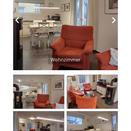
‹
›
Wohnzimmer