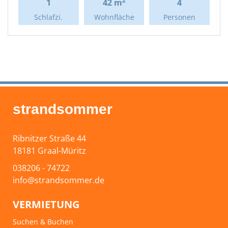
2
1
42 m
4
Schlafzi.
Wohnfläche
Personen
strandsommer
Ribnitzer Straße 44
18181 Graal-Müritz
038206 - 74722
info@strandsommer.de
VERMIETUNG
Suchen & Buchen