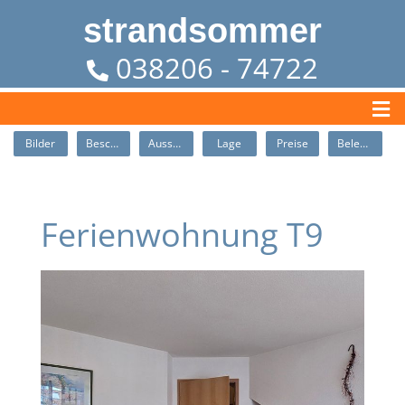
strandsommer
038206 - 74722
Bilder
Beschreibung
Ausstattung
Lage
Preise
Belegung
Ferienwohnung T9