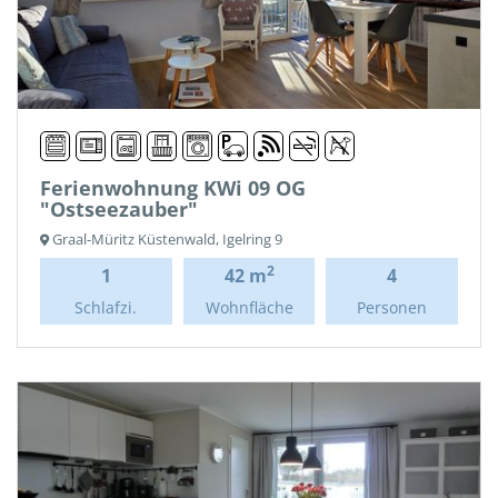
Ferienwohnung KWi 09 OG
"Ostseezauber"
Graal-Müritz Küstenwald, Igelring 9
2
1
42 m
4
Schlafzi.
Wohnfläche
Personen