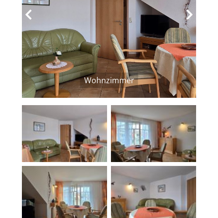
‹
›
Wohnzimmer