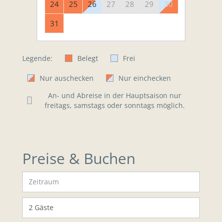
24
25
26
27
28
29
30
31
Legende:
Belegt
Frei
Nur auschecken
Nur einchecken
An- und Abreise in der Hauptsaison nur
freitags, samstags oder sonntags möglich.
Preise & Buchen