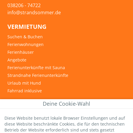
038206 - 74722
info@strandsommer.de
VERMIETUNG
Suchen & Buchen
Ferienwohnungen
Ferienhäuser
Angebote
Ferienunterkünfte mit Sauna
Strandnahe Ferienunterkünfte
Urlaub mit Hund
Fahrrad inklusive
INFOS & TIPPS
Deine Cookie-Wahl
Graal-Müritz
Diese Website benutzt lokale Browser Einstellungen und auf
Wichtige Gästeinfos
diese Website beschränkte Cookies, die für den technischen
Infos zur Kurtaxe
Betrieb der Website erforderlich sind und stets gesetzt