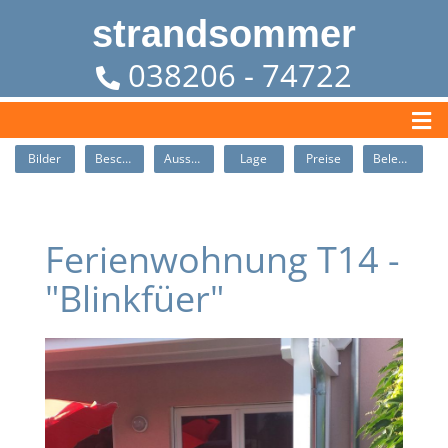
strandsommer
038206 - 74722
Bilder
Beschreibung
Ausstattung
Lage
Preise
Belegung
Ferienwohnung T14 -
"Blinkfüer"