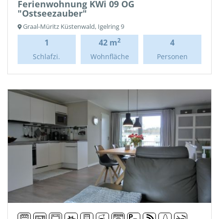
Ferienwohnung KWi 09 OG
"Ostseezauber"
Graal-Müritz Küstenwald, Igelring 9
2
1
42 m
4
Schlafzi.
Wohnfläche
Personen