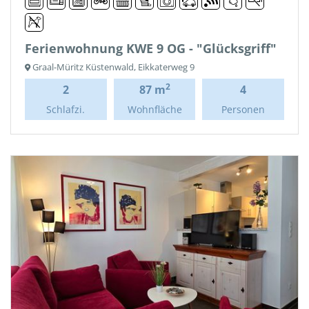
Ferienwohnung KWE 9 OG - "Glücksgriff"
Graal-Müritz Küstenwald, Eikkaterweg 9
2
2
87 m
4
Schlafzi.
Wohnfläche
Personen