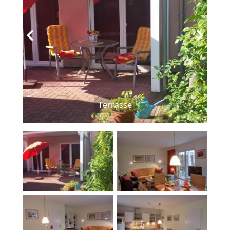
‹
›
Terrasse