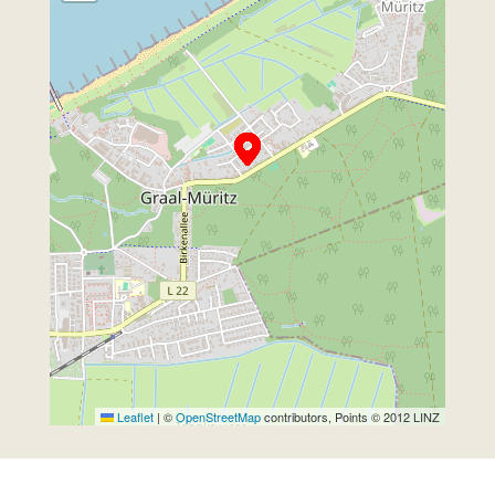
Leaflet
|
©
OpenStreetMap
contributors, Points © 2012 LINZ