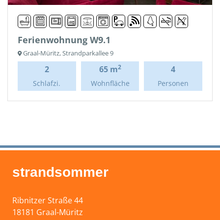
Ferienwohnung W9.1
Graal-Müritz, Strandparkallee 9
2
2
65 m
4
Schlafzi.
Wohnfläche
Personen
strandsommer
Ribnitzer Straße 44
18181 Graal-Müritz