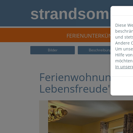
strandsomme
Diese We
beschrän
FERIENUNTERKÜNFTE
und stet
Andere C
Um unser
Bilder
Beschreibung
Hilfe vo
möchten 
In unser
Ferienwohnung S41
Lebensfreude"