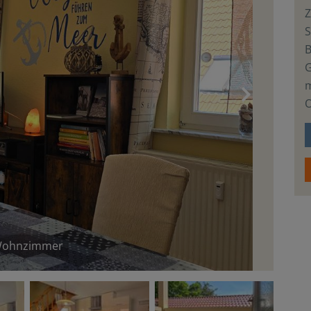
S
m
›
O
ohnzimmer