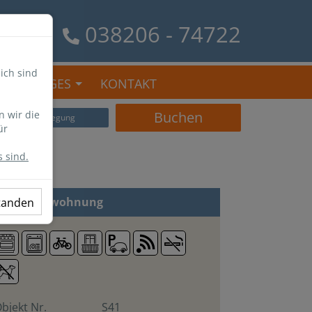
038206 - 74722
ich sind
SONSTIGES
KONTAKT
n wir die
Buchen
Belegung
ür
 sind.
 Zi
Ferienwohnung
standen
bjekt Nr.
S41