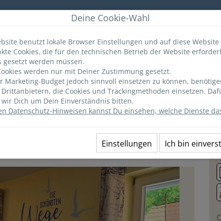
r
Deine Cookie-Wahl
bsite benutzt lokale Browser Einstellungen und auf diese Website
kte Cookies, die für den technischen Betrieb der Website erforderl
ANGEBOTE
MERKLISTE
(0)
INFO & TIPPS
s gesetzt werden müssen.
ookies werden nur mit Deiner Zustimmung gesetzt.
 Marketing-Budget jedoch sinnvoll einsetzen zu können, benötige
Ausstattung
Lage
Preise
n Drittanbietern, die Cookies und Trackingmethoden einsetzen. Daf
wir Dich um Dein Einverständnis bitten.
en Datenschutz-Hinweisen kannst Du einsehen, welche Dienste das
 "Malta Zehn -
2
Einstellungen
Ich bin einver
O