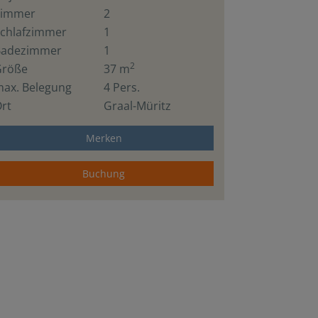
Zimmer
2
chlafzimmer
1
Badezimmer
1
2
Größe
37 m
ax. Belegung
4 Pers.
rt
Graal-Müritz
Merken
Buchung
Wohnzimmer