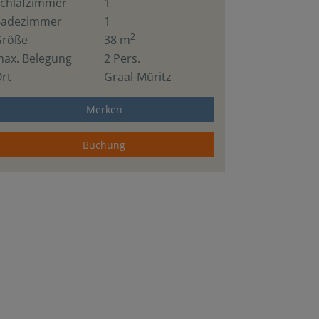
chlafzimmer
1
Badezimmer
1
2
Größe
38 m
ax. Belegung
2 Pers.
rt
Graal-Müritz
Merken
Buchung
Wohnzimmer