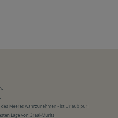
n.
.
n des Meeres wahrzunehmen - ist Urlaub pur!
besten Lage von Graal-Müritz.