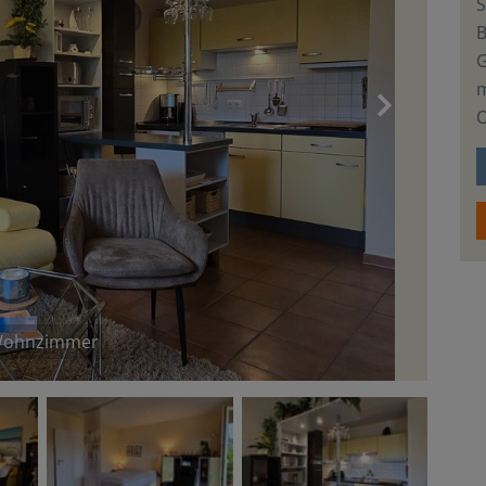
S
m
›
O
ohnzimmer