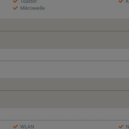
Toaster
K
Mikrowelle
WLAN
N