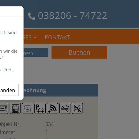
038206 - 74722
ich sind
SONSTIGES
KONTAKT
n wir die
Buchen
Belegung
ür
 sind.
 Zi
Ferienwohnung
standen
bjekt Nr.
S34
Zimmer
1