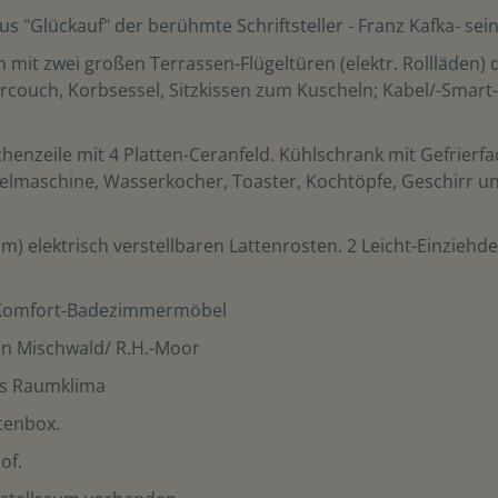
 "Glückauf" der berühmte Schriftsteller - Franz Kafka- sein
it zwei großen Terrassen-Flügeltüren (elektr. Rollläden) di
couch, Korbsessel, Sitzkissen zum Kuscheln; Kabel/-Smart-T
nzeile mit 4 Platten-Ceranfeld. Kühlschrank mit Gefrierfach,
elmaschine, Wasserkocher, Toaster, Kochtöpfe, Geschirr u
) elektrisch verstellbaren Lattenrosten. 2 Leicht-Einziehd
 Komfort-Badezimmermöbel
hen Mischwald/ R.H.-Moor
es Raumklima
rtenbox.
of.