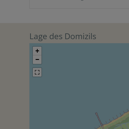
Lage des Domizils
+
−