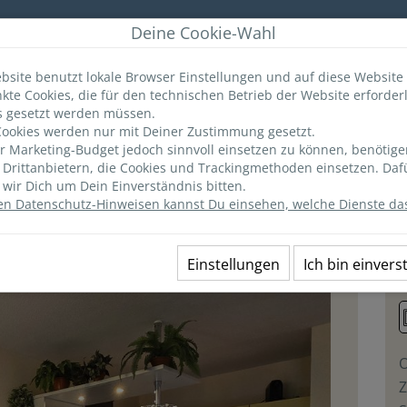
r
Deine Cookie-Wahl
bsite benutzt lokale Browser Einstellungen und auf diese Website
kte Cookies, die für den technischen Betrieb der Website erforderl
ANGEBOTE
MERKLISTE
(0)
INFO & TIPPS
s gesetzt werden müssen.
ookies werden nur mit Deiner Zustimmung gesetzt.
 Marketing-Budget jedoch sinnvoll einsetzen zu können, benötige
Ausstattung
Lage
Preise
n Drittanbietern, die Cookies und Trackingmethoden einsetzen. Daf
wir Dich um Dein Einverständnis bitten.
en Datenschutz-Hinweisen kannst Du einsehen, welche Dienste das
4 "Harmonie"
1
Einstellungen
Ich bin einver
O