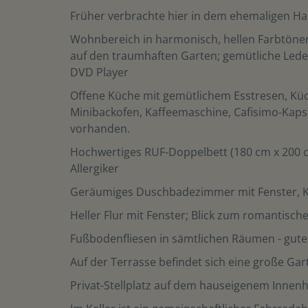
Früher verbrachte hier in dem ehemaligen Haus
Wohnbereich in harmonisch, hellen Farbtönen m
auf den traumhaften Garten; gemütliche Leder
DVD Player
Offene Küche mit gemütlichem Esstresen, Küche
Minibackofen, Kaffeemaschine, Cafisimo-Kaps
vorhanden.
Hochwertiges RUF-Doppelbett (180 cm x 200 cm
Allergiker
Geräumiges Duschbadezimmer mit Fenster,
Heller Flur mit Fenster; Blick zum romantisc
Fußbodenfliesen in sämtlichen Räumen - gut
Auf der Terrasse befindet sich eine große Ga
Privat-Stellplatz auf dem hauseigenem Innenh