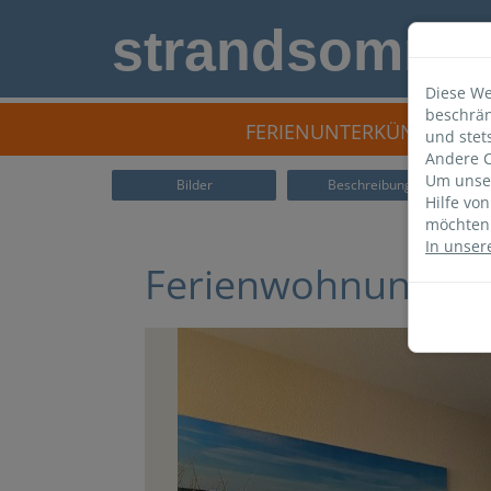
strandsomme
Diese We
beschrän
FERIENUNTERKÜNFTE
und stet
Andere C
Um unser
Bilder
Beschreibung
Hilfe vo
möchten 
In unser
Ferienwohnung S3