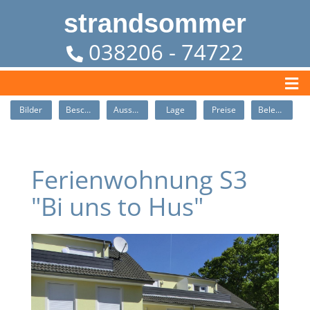
strandsommer
038206 - 74722
Bilder
Beschreibung
Ausstattung
Lage
Preise
Belegung
Ferienwohnung S3
"Bi uns to Hus"