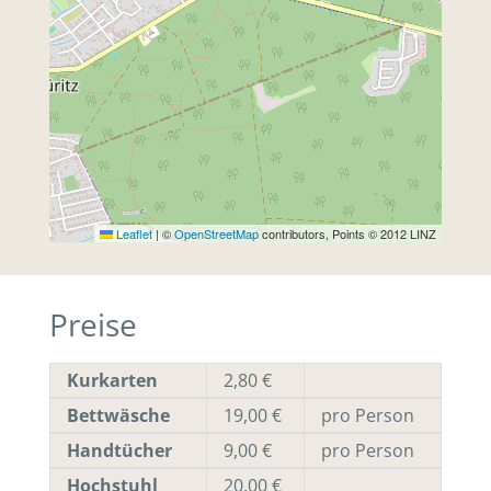
Leaflet
|
©
OpenStreetMap
contributors, Points © 2012 LINZ
Preise
Kurkarten
2,80 €
Bettwäsche
19,00 €
pro Person
Handtücher
9,00 €
pro Person
Hochstuhl
20,00 €