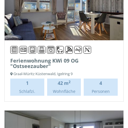
Ferienwohnung KWi 09 OG
"Ostseezauber"
Graal-Müritz Küstenwald, Igelring 9
2
1
42 m
4
Schlafzi.
Wohnfläche
Personen