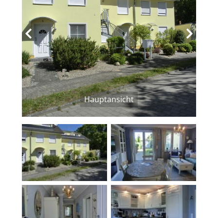
‹
›
Hauptansicht