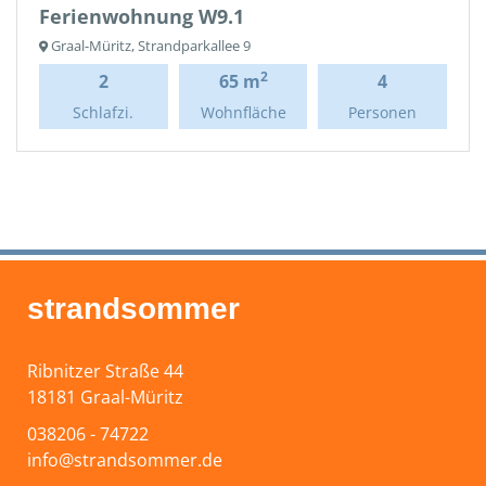
Ferienwohnung W9.1
Graal-Müritz, Strandparkallee 9
2
2
65 m
4
Schlafzi.
Wohnfläche
Personen
strandsommer
Ribnitzer Straße 44
18181 Graal-Müritz
038206 - 74722
info@strandsommer.de