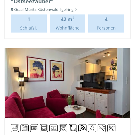
"Ostseezauber"
Graal-Müritz Küstenwald, Igelring 9
2
1
42 m
4
Schlafzi.
Wohnfläche
Personen