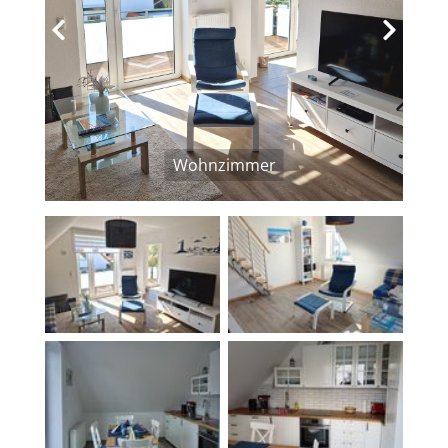
‹
›
Wohnzimmer