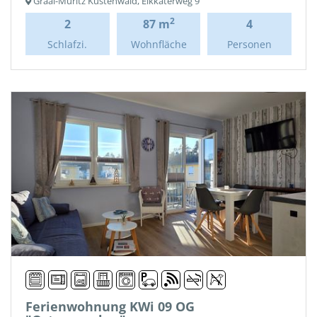
Graal-Müritz Küstenwald, Eikkaterweg 9
2
2
87 m
4
Schlafzi.
Wohnfläche
Personen
Ferienwohnung KWi 09 OG