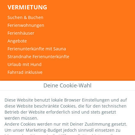
VERMIETUNG
Suchen & Buchen
Ferienwohnungen
Ferienhäuser
Angebote
Ferienunterkünfte mit Sauna
Strandnahe Ferienunterkünfte
Urlaub mit Hund
Fahrrad inklusive
INFOS & TIPPS
Deine Cookie-Wahl
Graal-Müritz
Diese Website benutzt lokale Browser Einstellungen und auf
Wichtige Gästeinfos
diese Website beschränkte Cookies, die für den technischen
Infos zur Kurtaxe
Betrieb der Website erforderlich sind und stets gesetzt
Hundestrände
werden müssen.
Andere Cookies werden nur mit Deiner Zustimmung gesetzt.
DTV-Sterne
Um unser Marketing-Budget jedoch sinnvoll einsetzen zu
strandsommer-Bewertung