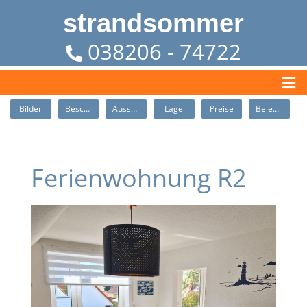
strandsommer
038206 - 74722
Bilder
Beschreibung
Ausstattung
Lage
Preise
Belegung
Ferienwohnung R2