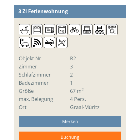
3 Zi
Ferienwohnung
Objekt Nr.
R2
Zimmer
3
Schlafzimmer
2
Badezimmer
1
2
Größe
67 m
max. Belegung
4 Pers.
Ort
Graal-Müritz
Merken
Buchung