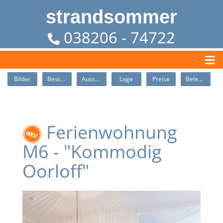
strandsommer
038206 - 74722
Bilder
Beschreibung
Ausstattung
Lage
Preise
Belegung
Ferienwohnung
M6 - "Kommodig
Oorloff"