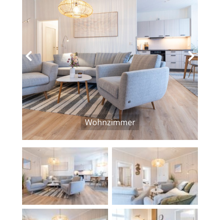
‹
›
Wohnzimmer