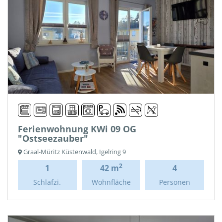
Ferienwohnung KWi 09 OG
"Ostseezauber"
Graal-Müritz Küstenwald, Igelring 9
2
1
42 m
4
Schlafzi.
Wohnfläche
Personen