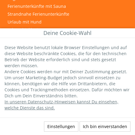
Ferienunterkünfte mit Sauna
Strandnahe Ferienunterkünfte
Urlaub mit Hund
Fahrrad inklusive
Deine Cookie-Wahl
INFOS & TIPPS
Diese Website benutzt lokale Browser Einstellungen und auf
Graal-Müritz
diese Website beschränkte Cookies, die für den technischen
Wichtige Gästeinfos
Betrieb der Website erforderlich sind und stets gesetzt
werden müssen.
Infos zur Kurtaxe
Andere Cookies werden nur mit Deiner Zustimmung gesetzt.
Hundestrände
Um unser Marketing-Budget jedoch sinnvoll einsetzen zu
DTV-Sterne
können, benötigen wir die Hilfe von Drittanbietern, die
Cookies und Trackingmethoden einsetzen. Dafür möchten wir
strandsommer-Bewertung
Dich um Dein Einverständnis bitten.
Livebild Seebrücke
In unseren Datenschutz-Hinweisen kannst Du einsehen,
welche Dienste das sind.
Datenschutz
|
AGBs
|
Impressum
|
Versicherung
widerufen
|
Kontakt
Einstellungen
Ich bin einverstanden
Buchen