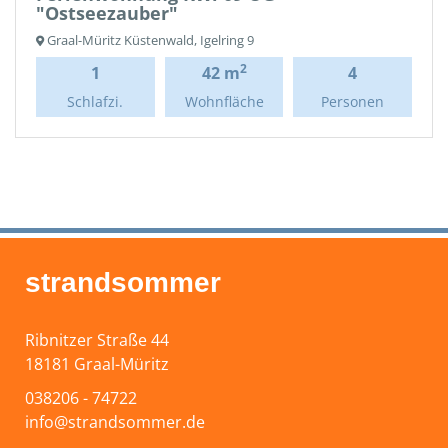
"Ostseezauber"
Graal-Müritz Küstenwald, Igelring 9
2
1
42 m
4
Schlafzi.
Wohnfläche
Personen
strandsommer
Ribnitzer Straße 44
18181 Graal-Müritz
038206 - 74722
info@strandsommer.de