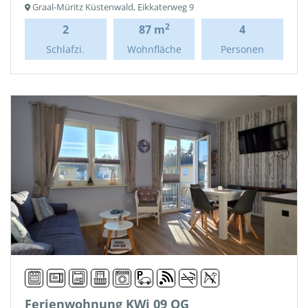
Graal-Müritz Küstenwald, Eikkaterweg 9
2
2
87 m
4
Schlafzi.
Wohnfläche
Personen
Ferienwohnung KWi 09 OG