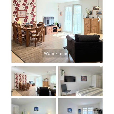
‹
›
Wohnzimmer