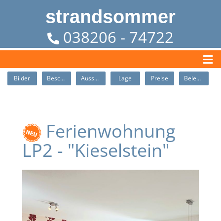
strandsommer
038206 - 74722
Bilder
Beschreibung
Ausstattung
Lage
Preise
Belegung
Ferienwohnung
LP2 - "Kieselstein"