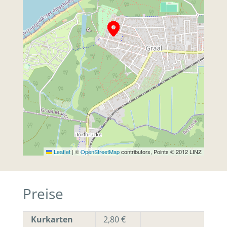
Leaflet
|
©
OpenStreetMap
contributors, Points © 2012 LINZ
Preise
Kurkarten
2,80 €