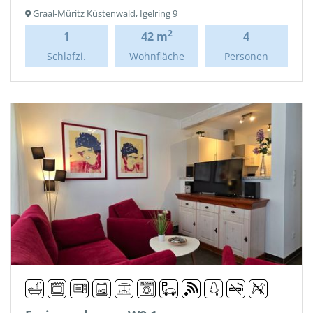
Graal-Müritz Küstenwald, Igelring 9
2
1
42 m
4
Schlafzi.
Wohnfläche
Personen