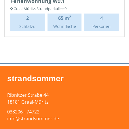
Ferienwohnung W9.1
Graal-Müritz, Strandparkallee 9
2
2
65 m
4
Schlafzi.
Wohnfläche
Personen
strandsommer
Ribnitzer Straße 44
18181 Graal-Müritz
038206 - 74722
info@strandsommer.de