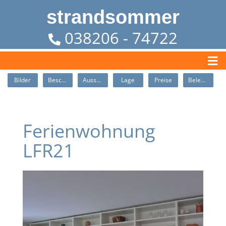
strandsommer
038206 - 74722
Bilder
Beschreibung
Ausstattung
Lage
Preise
Belegung
Ferienwohnung
LFR21