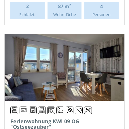
2
2
87 m
4
Schlafzi.
Wohnfläche
Personen
Ferienwohnung KWi 09 OG
"Ostseezauber"