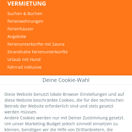
VERMIETUNG
Suchen & Buchen
Ferienwohnungen
Ferienhäuser
Angebote
Ferienunterkünfte mit Sauna
Strandnahe Ferienunterkünfte
Urlaub mit Hund
Fahrrad inklusive
INFOS & TIPPS
Deine Cookie-Wahl
Graal-Müritz
Diese Website benutzt lokale Browser Einstellungen und auf
Wichtige Gästeinfos
diese Website beschränkte Cookies, die für den technischen
Infos zur Kurtaxe
Betrieb der Website erforderlich sind und stets gesetzt
Hundestrände
werden müssen.
Andere Cookies werden nur mit Deiner Zustimmung gesetzt.
DTV-Sterne
Um unser Marketing-Budget jedoch sinnvoll einsetzen zu
strandsommer-Bewertung
können, benötigen wir die Hilfe von Drittanbietern, die