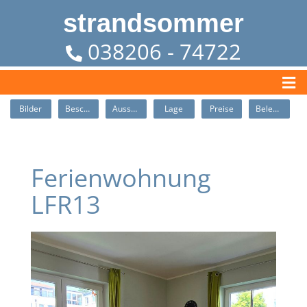
strandsommer
038206 - 74722
Bilder
Beschreibung
Ausstattung
Lage
Preise
Belegung
Ferienwohnung
LFR13