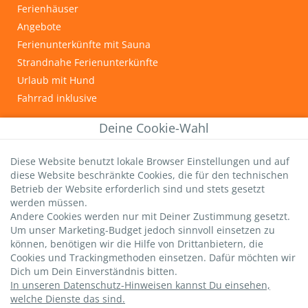
Ferienhäuser
Angebote
Ferienunterkünfte mit Sauna
Strandnahe Ferienunterkünfte
Urlaub mit Hund
Fahrrad inklusive
INFOS & TIPPS
Deine Cookie-Wahl
Graal-Müritz
Diese Website benutzt lokale Browser Einstellungen und auf
Wichtige Gästeinfos
diese Website beschränkte Cookies, die für den technischen
Infos zur Kurtaxe
Betrieb der Website erforderlich sind und stets gesetzt
Hundestrände
werden müssen.
Andere Cookies werden nur mit Deiner Zustimmung gesetzt.
DTV-Sterne
Um unser Marketing-Budget jedoch sinnvoll einsetzen zu
strandsommer-Bewertung
können, benötigen wir die Hilfe von Drittanbietern, die
Livebild Seebrücke
Cookies und Trackingmethoden einsetzen. Dafür möchten wir
Dich um Dein Einverständnis bitten.
In unseren Datenschutz-Hinweisen kannst Du einsehen,
welche Dienste das sind.
Datenschutz
|
AGBs
|
Impressum
|
Versicherung