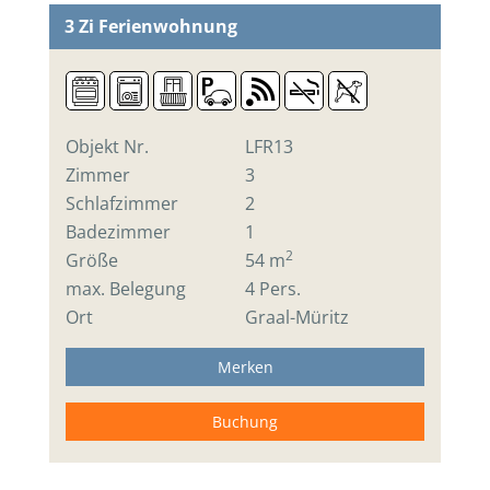
3 Zi
Ferienwohnung
Objekt Nr.
LFR13
Zimmer
3
Schlafzimmer
2
Badezimmer
1
2
Größe
54 m
max. Belegung
4 Pers.
Ort
Graal-Müritz
Merken
Buchung