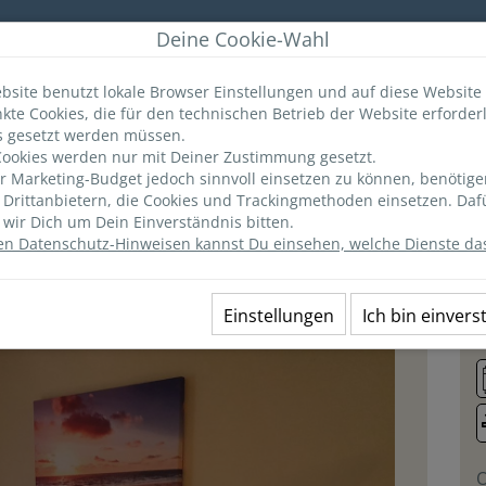
r
Deine Cookie-Wahl
bsite benutzt lokale Browser Einstellungen und auf diese Website
kte Cookies, die für den technischen Betrieb der Website erforderl
ANGEBOTE
MERKLISTE
(0)
INFO & TIPPS
s gesetzt werden müssen.
ookies werden nur mit Deiner Zustimmung gesetzt.
 Marketing-Budget jedoch sinnvoll einsetzen zu können, benötige
Ausstattung
Lage
Preise
n Drittanbietern, die Cookies und Trackingmethoden einsetzen. Daf
wir Dich um Dein Einverständnis bitten.
en Datenschutz-Hinweisen kannst Du einsehen, welche Dienste das
03
2
Einstellungen
Ich bin einver
O