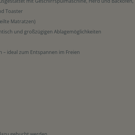
ausgestattet mit Geschirrspülmaschine, Herd und Backofen,
nd Toaster
eilte Matratzen)
htisch und großzügigen Ablagemöglichkeiten
n – ideal zum Entspannen im Freien
dazu gebucht werden