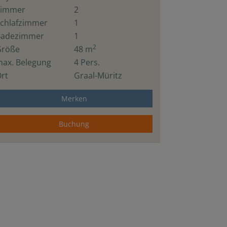
Zimmer
2
chlafzimmer
1
Badezimmer
1
2
Größe
48 m
ax. Belegung
4 Pers.
rt
Graal-Müritz
Merken
Buchung
Wohnzimmer