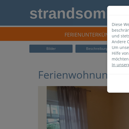
strandsomme
Diese We
beschrän
FERIENUNTERKÜNFTE
und stet
Andere C
Um unser
Bilder
Beschreibung
Hilfe vo
möchten 
In unser
Ferienwohnung H 