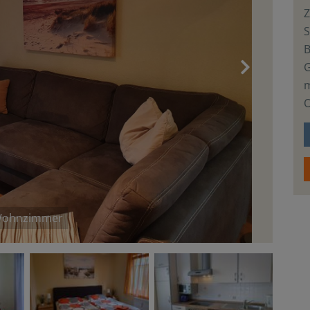
S
›
m
O
ohnzimmer