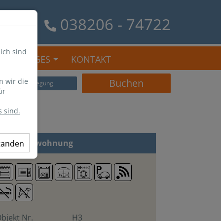
038206 - 74722
ich sind
SONSTIGES
KONTAKT
n wir die
Buchen
Belegung
ür
 sind.
 Zi
Ferienwohnung
standen
bjekt Nr.
H3