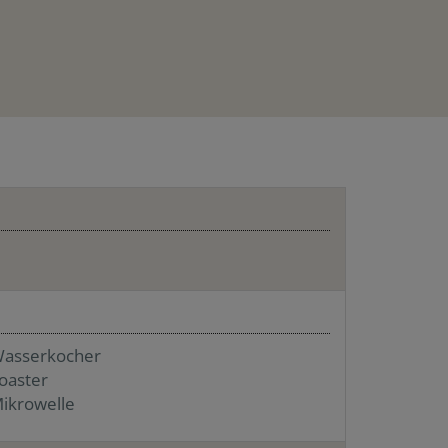
asserkocher
oaster
ikrowelle