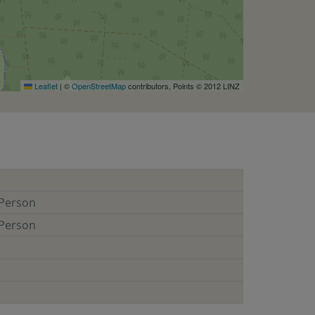
Leaflet
|
©
OpenStreetMap
contributors, Points © 2012 LINZ
Person
Person