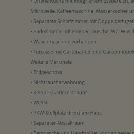
• Offene Küche mit integriertem Essbereich, 
Mikrowelle, Kaffeemaschine, Wasserkocher u
• Separates Schlafzimmer mit Doppelbett (get
• Badezimmer mit Fenster, Dusche, WC, Wasc
• Waschmaschine vorhanden
• Terrasse mit Gartenanteil und Gartenmöbel
Weitere Merkmale
• Erdgeschoss
• Nichtraucherwohnung
• Keine Haustiere erlaubt
• WLAN
• PKW-Stellplatz direkt am Haus
• Separater Abstellraum
• Bettwäsche und Handtücher können gerne 