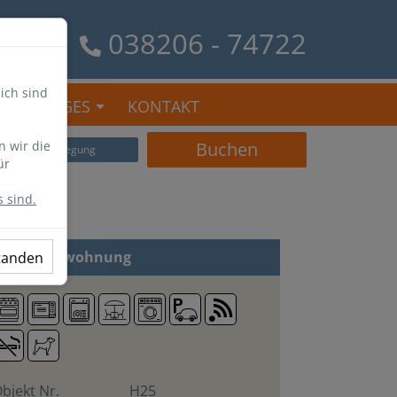
038206 - 74722
ich sind
SONSTIGES
KONTAKT
n wir die
Buchen
Belegung
ür
 sind.
 Zi
Ferienwohnung
standen
bjekt Nr.
H25