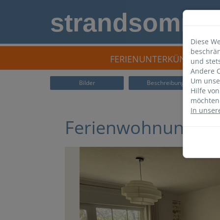
strandsomme
Diese We
beschrän
FERIENUNTERKÜNFTE
und stet
Andere C
Um unser
Bilder
Beschreibung
Hilfe vo
möchten 
In unser
Ferienwohnung H 