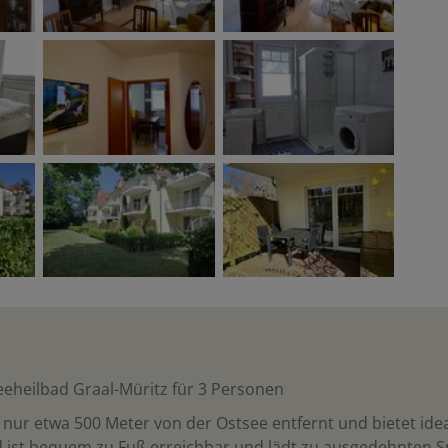
heilbad Graal-Müritz für 3 Personen
nur etwa 500 Meter von der Ostsee entfernt und bietet id
nd ist bequem zu Fuß erreichbar und lädt zu ausgedehnten