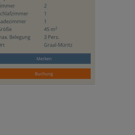
Zimmer
2
chlafzimmer
1
Badezimmer
1
2
Größe
45 m
ax. Belegung
3 Pers.
rt
Graal-Müritz
Merken
Buchung
Küche / Küchenzeile