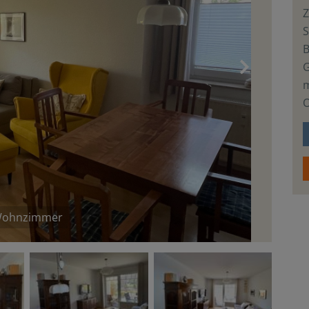
S
›
m
O
ohnzimmer