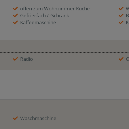
offen zum Wohnzimmer Küche
W
Gefrierfach / -Schrank
B
Kaffeemaschine
K
Radio
C
Waschmaschine