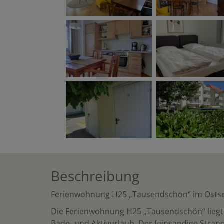
Beschreibung
Ferienwohnung H25 „Tausendschön“ im Ostsee
Die Ferienwohnung H25 „Tausendschön“ liegt 
Bade- und Aktivurlaub. Der feinsandige Stra