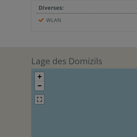
Diverses:
WLAN
Lage des Domizils
+
−