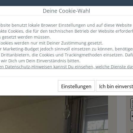
r
Deine Cookie-Wahl
bsite benutzt lokale Browser Einstellungen und auf diese Website
kte Cookies, die für den technischen Betrieb der Website erforderl
ANGEBOTE
MERKLISTE
(0)
INFO & TIPPS
s gesetzt werden müssen.
ookies werden nur mit Deiner Zustimmung gesetzt.
 Marketing-Budget jedoch sinnvoll einsetzen zu können, benötige
Ausstattung
Lage
Preise
n Drittanbietern, die Cookies und Trackingmethoden einsetzen. Daf
wir Dich um Dein Einverständnis bitten.
en Datenschutz-Hinweisen kannst Du einsehen, welche Dienste das
25 "Tausendschön"
2
Einstellungen
Ich bin einver
O