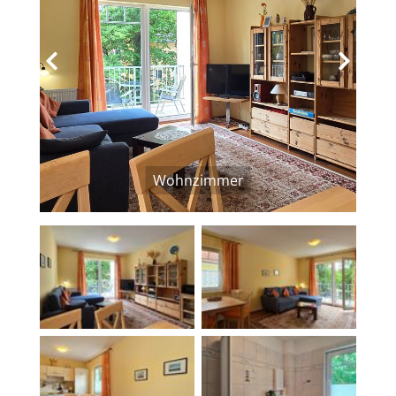
‹
›
Wohnzimmer