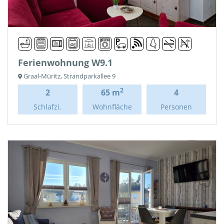
Ferienwohnung W9.1
Graal-Müritz, Strandparkallee 9
2
2
65 m
4
Schlafzi.
Wohnfläche
Personen