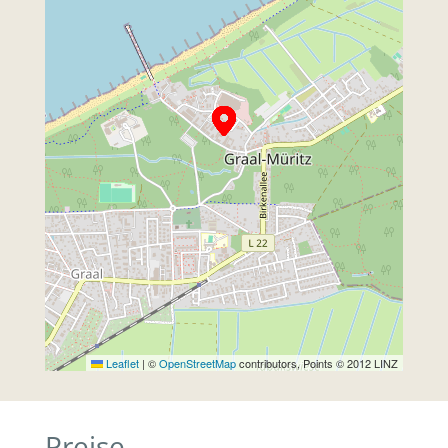
Leaflet
|
©
OpenStreetMap
contributors, Points © 2012 LINZ
Preise