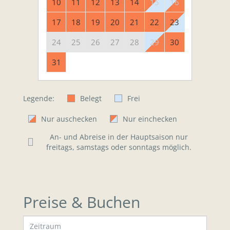
10
11
12
13
14
15
16
17
18
19
20
21
22
23
24
25
26
27
28
29
30
31
Legende:
Belegt
Frei
Nur auschecken
Nur einchecken
An- und Abreise in der Hauptsaison nur
freitags, samstags oder sonntags möglich.
Preise & Buchen