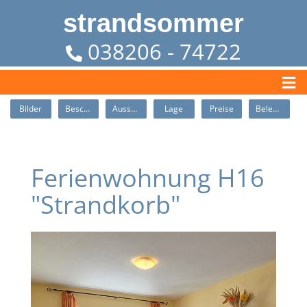
strandsommer
038206 - 74722
Bilder
Beschreibung
Ausstattung
Lage
Preise
Belegung
Ferienwohnung H16
"Strandkorb"