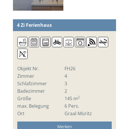
4 Zi
Ferienhaus
Objekt Nr.
FH26
Zimmer
4
Schlafzimmer
3
Badezimmer
2
2
Größe
145 m
max. Belegung
6 Pers.
Ort
Graal-Müritz
Merken