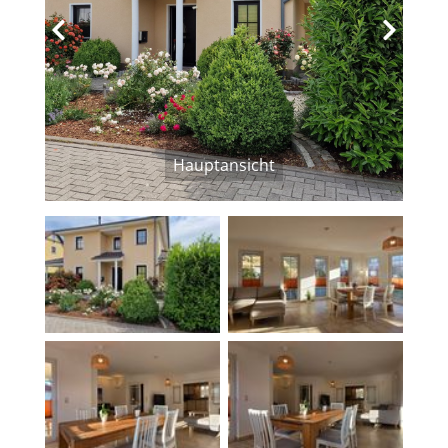
‹
›
Hauptansicht