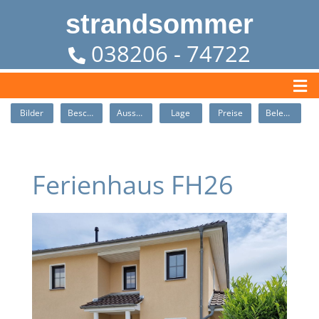
strandsommer
038206 - 74722
Bilder
Beschreibung
Ausstattung
Lage
Preise
Belegung
Ferienhaus FH26