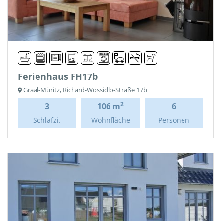
Ferienhaus FH17b
Graal-Müritz, Richard-Wossidlo-Straße 17b
2
3
106 m
6
Schlafzi.
Wohnfläche
Personen