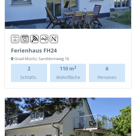
Ferienhaus FH24
Graal-Müritz, Sanddornweg 1b
2
2
110 m
6
Schlafzi.
Wohnfläche
Personen