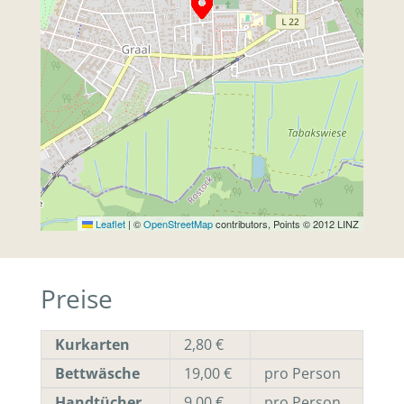
Leaflet
|
©
OpenStreetMap
contributors, Points © 2012 LINZ
Preise
Kurkarten
2,80 €
Bettwäsche
19,00 €
pro Person
Handtücher
9,00 €
pro Person