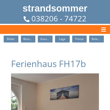
strandsommer
038206 - 74722
Bilder
Beschreibung
Ausstattung
Lage
Preise
Belegung
Ferienhaus FH17b