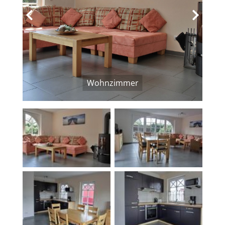
‹
›
Wohnzimmer