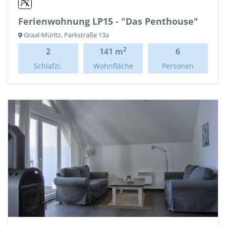
Ferienwohnung LP15 - "Das Penthouse"
Graal-Müritz, Parkstraße 13a
2
2
141 m
6
Schlafzi.
Wohnfläche
Personen