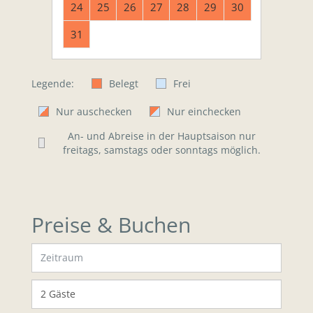
24
25
26
27
28
29
30
31
Legende:
Belegt
Frei
Nur auschecken
Nur einchecken
An- und Abreise in der Hauptsaison nur
freitags, samstags oder sonntags möglich.
Preise & Buchen