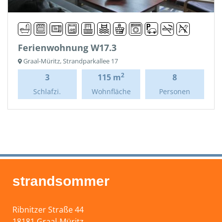
Ferienwohnung W17.3
Graal-Müritz, Strandparkallee 17
2
3
115 m
8
Schlafzi.
Wohnfläche
Personen
strandsommer
Ribnitzer Straße 44
18181 Graal-Müritz