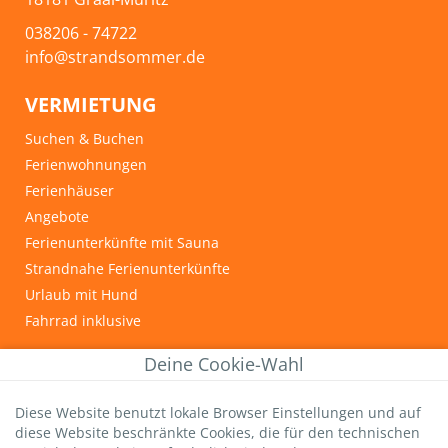
038206 - 74722
info@strandsommer.de
VERMIETUNG
Suchen & Buchen
Ferienwohnungen
Ferienhäuser
Angebote
Ferienunterkünfte mit Sauna
Strandnahe Ferienunterkünfte
Urlaub mit Hund
Fahrrad inklusive
INFOS & TIPPS
Deine Cookie-Wahl
Graal-Müritz
Diese Website benutzt lokale Browser Einstellungen und auf
Wichtige Gästeinfos
diese Website beschränkte Cookies, die für den technischen
Infos zur Kurtaxe