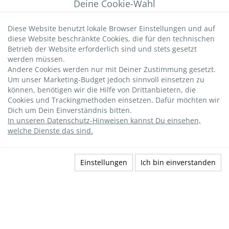
Deine Cookie-Wahl
Angebote
Ferienunterkünfte mit Sauna
Diese Website benutzt lokale Browser Einstellungen und auf
Strandnahe Ferienunterkünfte
diese Website beschränkte Cookies, die für den technischen
Urlaub mit Hund
Betrieb der Website erforderlich sind und stets gesetzt
werden müssen.
Fahrrad inklusive
Andere Cookies werden nur mit Deiner Zustimmung gesetzt.
Um unser Marketing-Budget jedoch sinnvoll einsetzen zu
INFOS & TIPPS
können, benötigen wir die Hilfe von Drittanbietern, die
Graal-Müritz
Cookies und Trackingmethoden einsetzen. Dafür möchten wir
Dich um Dein Einverständnis bitten.
Wichtige Gästeinfos
In unseren Datenschutz-Hinweisen kannst Du einsehen,
Infos zur Kurtaxe
welche Dienste das sind.
Hundestrände
DTV-Sterne
Einstellungen
Ich bin einverstanden
Buchen
strandsommer-Bewertung
Livebild Seebrücke
Datenschutz
|
AGBs
|
Impressum
|
Versicherung
widerufen
|
Kontakt