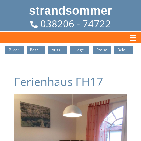
strandsommer
038206 - 74722
Bilder
Beschreibung
Ausstattung
Lage
Preise
Belegung
Ferienhaus FH17