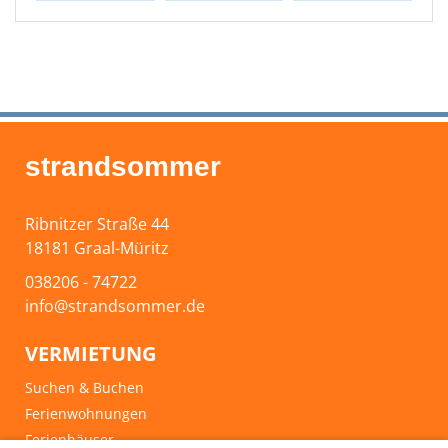
strandsommer
Ribnitzer Straße 44
18181 Graal-Müritz
038206 - 74722
info@strandsommer.de
VERMIETUNG
Suchen & Buchen
Ferienwohnungen
Ferienhäuser