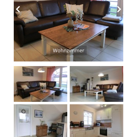
‹
›
Wohnzimmer