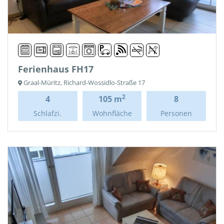
Ferienhaus FH17
Graal-Müritz, Richard-Wossidlo-Straße 17
2
4
105 m
8
Schlafzi.
Wohnfläche
Personen