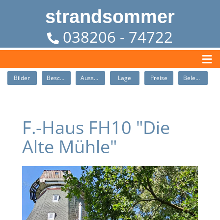
strandsommer
038206 - 74722
Bilder
Beschreibung
Ausstattung
Lage
Preise
Belegung
F.-Haus FH10 "Die
Alte Mühle"