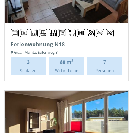
Ferienwohnung N18
Graal-Müritz, Eulenweg 3
2
3
80 m
7
Schlafzi.
Wohnfläche
Personen