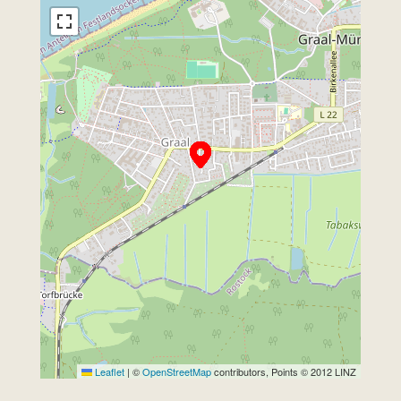
Leaflet
|
©
OpenStreetMap
contributors, Points © 2012 LINZ