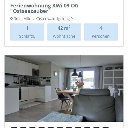
Ferienwohnung KWi 09 OG
"Ostseezauber"
Graal-Müritz Küstenwald, Igelring 9
2
1
42 m
4
Schlafzi.
Wohnfläche
Personen