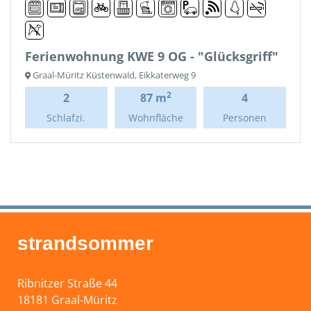
Ferienwohnung KWE 9 OG - "Glücksgriff"
Graal-Müritz Küstenwald, Eikkaterweg 9
2
2
87 m
4
Schlafzi.
Wohnfläche
Personen
strandsommer
Ribnitzer Straße 44
18181 Graal-Müritz