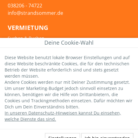
038206 - 74722
info@strandsommer.de
VERMIETUNG
Suchen & Buchen
Deine Cookie-Wahl
Ferienwohnungen
Ferienhäuser
Diese Website benutzt lokale Browser Einstellungen und auf
Angebote
diese Website beschränkte Cookies, die für den technischen
Betrieb der Website erforderlich sind und stets gesetzt
Ferienunterkünfte mit Sauna
werden müssen.
Strandnahe Ferienunterkünfte
Andere Cookies werden nur mit Deiner Zustimmung gesetzt.
Urlaub mit Hund
Um unser Marketing-Budget jedoch sinnvoll einsetzen zu
Fahrrad inklusive
können, benötigen wir die Hilfe von Drittanbietern, die
Cookies und Trackingmethoden einsetzen. Dafür möchten wir
INFOS & TIPPS
Dich um Dein Einverständnis bitten.
In unseren Datenschutz-Hinweisen kannst Du einsehen,
Graal-Müritz
welche Dienste das sind.
Wichtige Gästeinfos
Infos zur Kurtaxe