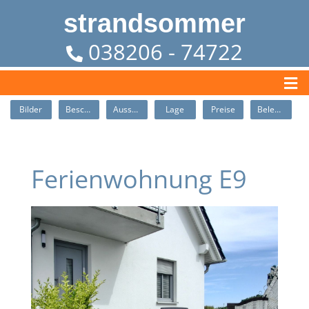
strandsommer
038206 - 74722
Bilder
Beschreibung
Ausstattung
Lage
Preise
Belegung
Ferienwohnung E9