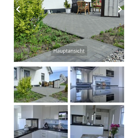
‹
›
Hauptansicht