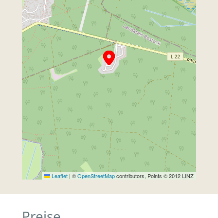
Leaflet
|
©
OpenStreetMap
contributors, Points © 2012 LINZ
Preise