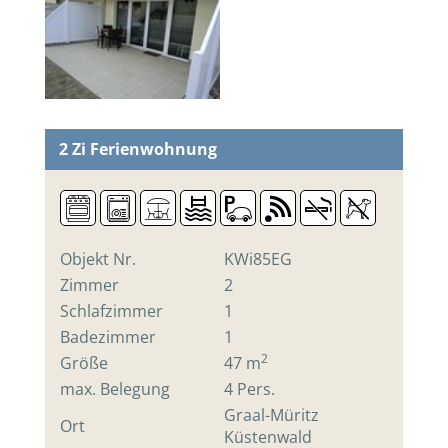
2 Zi
Ferienwohnung
Objekt Nr.
KWi85EG
Zimmer
2
Schlafzimmer
1
Badezimmer
1
2
Größe
47 m
max. Belegung
4 Pers.
Graal-Müritz
Ort
Küstenwald