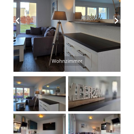
‹
›
Wohnzimmer