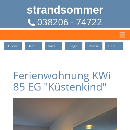
strandsommer
038206 - 74722
Bilder
Beschreibung
Ausstattung
Lage
Preise
Belegung
Ferienwohnung KWi
85 EG "Küstenkind"