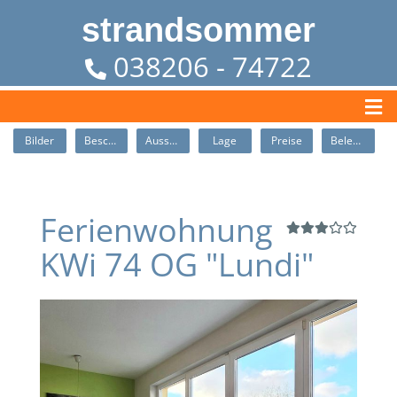
strandsommer
038206 - 74722
Bilder
Beschreibung
Ausstattung
Lage
Preise
Belegung
Ferienwohnung
KWi 74 OG "Lundi"