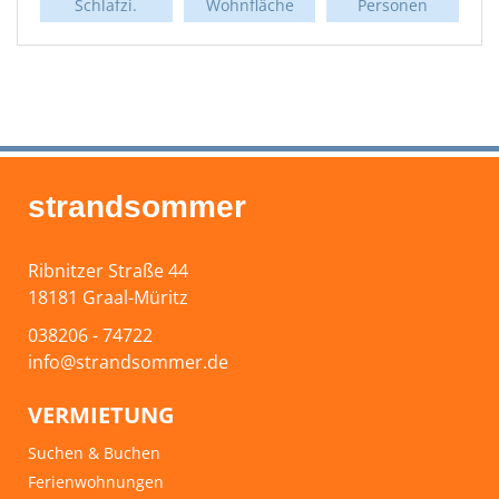
Schlafzi.
Wohnfläche
Personen
strandsommer
Ribnitzer Straße 44
18181 Graal-Müritz
038206 - 74722
info@strandsommer.de
VERMIETUNG
Suchen & Buchen
Ferienwohnungen