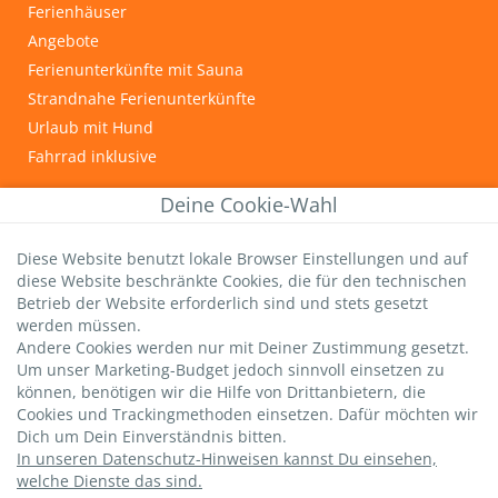
Ferienhäuser
Angebote
Ferienunterkünfte mit Sauna
Strandnahe Ferienunterkünfte
Urlaub mit Hund
Fahrrad inklusive
INFOS & TIPPS
Deine Cookie-Wahl
Graal-Müritz
Diese Website benutzt lokale Browser Einstellungen und auf
Wichtige Gästeinfos
diese Website beschränkte Cookies, die für den technischen
Infos zur Kurtaxe
Betrieb der Website erforderlich sind und stets gesetzt
Hundestrände
werden müssen.
Andere Cookies werden nur mit Deiner Zustimmung gesetzt.
DTV-Sterne
Um unser Marketing-Budget jedoch sinnvoll einsetzen zu
strandsommer-Bewertung
können, benötigen wir die Hilfe von Drittanbietern, die
Livebild Seebrücke
Cookies und Trackingmethoden einsetzen. Dafür möchten wir
Dich um Dein Einverständnis bitten.
In unseren Datenschutz-Hinweisen kannst Du einsehen,
welche Dienste das sind.
Datenschutz
|
AGBs
|
Impressum
|
Versicherung