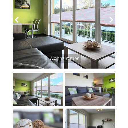
‹
›
Wohnzimmer