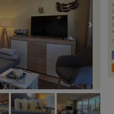
S
›
m
O
ohnzimmer