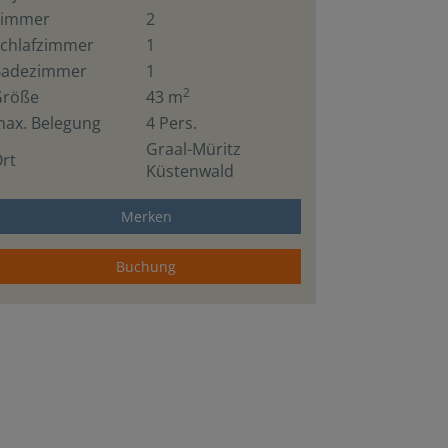
Zimmer
2
chlafzimmer
1
Badezimmer
1
2
Größe
43 m
ax. Belegung
4 Pers.
Graal-Müritz
rt
Küstenwald
Merken
Buchung
Wohnzimmer