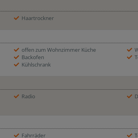
Haartrockner
offen zum Wohnzimmer Küche
W
Backofen
T
Kühlschrank
Radio
D
Fahrräder
T