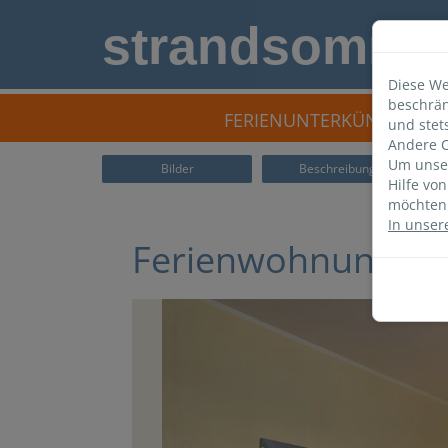
strandsomme
Diese We
beschrän
FERIENUNTERKÜNFTE
und stet
Andere C
Um unser
Bilder
Beschreibung
Hilfe vo
möchten 
In unser
Ferienwohnung KW