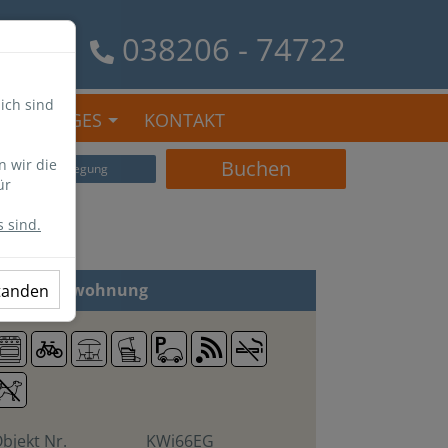
038206 - 74722
ich sind
SONSTIGES
KONTAKT
n wir die
Buchen
Belegung
ür
 sind.
 Zi
Ferienwohnung
standen
bjekt Nr.
KWi66EG