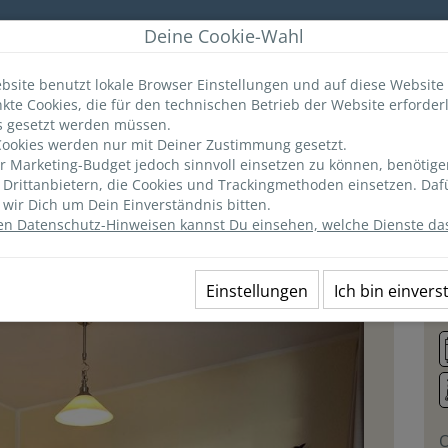
r
Deine Cookie-Wahl
bsite benutzt lokale Browser Einstellungen und auf diese Website
kte Cookies, die für den technischen Betrieb der Website erforderl
ANGEBOTE
MERKLISTE
(0)
INFO & TIPPS
s gesetzt werden müssen.
ookies werden nur mit Deiner Zustimmung gesetzt.
 Marketing-Budget jedoch sinnvoll einsetzen zu können, benötige
Ausstattung
Lage
Preise
n Drittanbietern, die Cookies und Trackingmethoden einsetzen. Daf
wir Dich um Dein Einverständnis bitten.
en Datenschutz-Hinweisen kannst Du einsehen, welche Dienste das
i 66 EG
2
Einstellungen
Ich bin einver
O