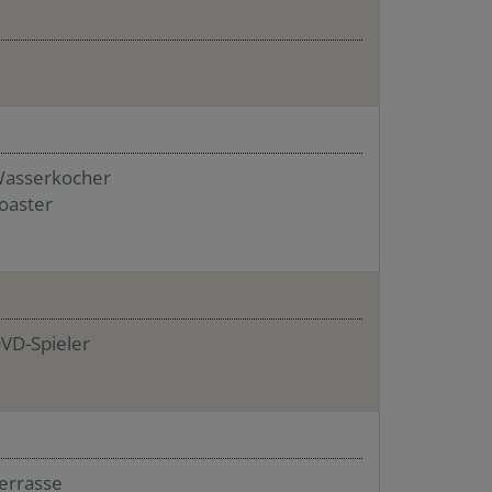
asserkocher
oaster
VD-Spieler
errasse