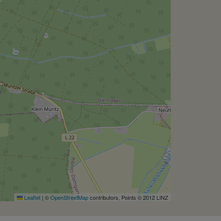
Leaflet
|
©
OpenStreetMap
contributors, Points © 2012 LINZ