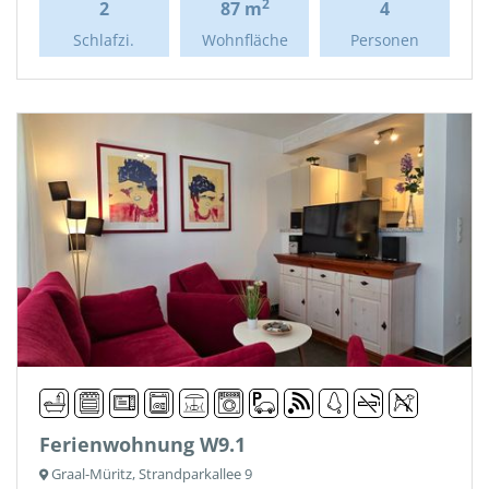
2
2
87 m
4
Schlafzi.
Wohnfläche
Personen
Ferienwohnung W9.1
Graal-Müritz, Strandparkallee 9