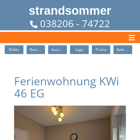
strandsommer
038206 - 74722
Bilder
Beschreibung
Ausstattung
Lage
Preise
Belegung
Ferienwohnung KWi
46 EG