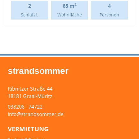
2
2
65 m
4
Schlafzi.
Wohnfläche
Personen
strandsommer
Ribnitzer Straße 44
18181 Graal-Müritz
038206 - 74722
info@strandsommer.de
VERMIETUNG