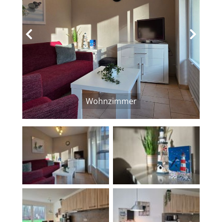
‹
›
Wohnzimmer