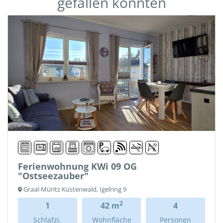
gefallen könnten
Ferienwohnung KWi 09 OG
"Ostseezauber"
Graal-Müritz Küstenwald, Igelring 9
2
1
42 m
4
Schlafzi.
Wohnfläche
Personen