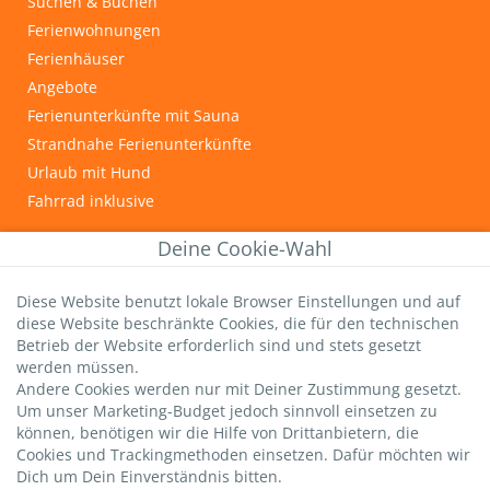
Suchen & Buchen
Ferienwohnungen
Ferienhäuser
Angebote
Ferienunterkünfte mit Sauna
Strandnahe Ferienunterkünfte
Urlaub mit Hund
Fahrrad inklusive
INFOS & TIPPS
Deine Cookie-Wahl
Graal-Müritz
Diese Website benutzt lokale Browser Einstellungen und auf
Wichtige Gästeinfos
diese Website beschränkte Cookies, die für den technischen
Infos zur Kurtaxe
Betrieb der Website erforderlich sind und stets gesetzt
Hundestrände
werden müssen.
Andere Cookies werden nur mit Deiner Zustimmung gesetzt.
DTV-Sterne
Um unser Marketing-Budget jedoch sinnvoll einsetzen zu
strandsommer-Bewertung
können, benötigen wir die Hilfe von Drittanbietern, die
Livebild Seebrücke
Cookies und Trackingmethoden einsetzen. Dafür möchten wir
Dich um Dein Einverständnis bitten.