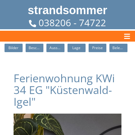
strandsommer
038206 - 74722
Bilder
Beschreibung
Ausstattung
Lage
Preise
Belegung
Ferienwohnung KWi
34 EG "Küstenwald-
Igel"