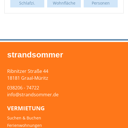
Schlafzi.
Wohnfläche
Personen
strandsommer
Ribnitzer Straße 44
18181 Graal-Müritz
038206 - 74722
info@strandsommer.de
VERMIETUNG
Suchen & Buchen
Ferienwohnungen