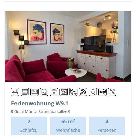
Ferienwohnung W9.1
Graal-Müritz, Strandparkallee 9
2
2
65 m
4
Schlafzi.
Wohnfläche
Personen