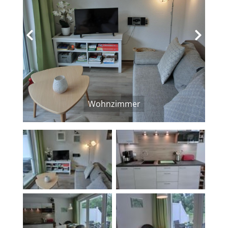
‹
›
Wohnzimmer