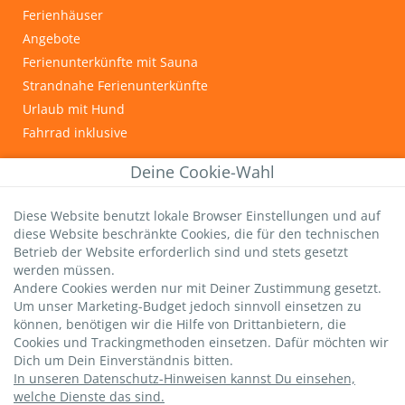
Ferienhäuser
Angebote
Ferienunterkünfte mit Sauna
Strandnahe Ferienunterkünfte
Urlaub mit Hund
Fahrrad inklusive
INFOS & TIPPS
Deine Cookie-Wahl
Graal-Müritz
Diese Website benutzt lokale Browser Einstellungen und auf
Wichtige Gästeinfos
diese Website beschränkte Cookies, die für den technischen
Infos zur Kurtaxe
Betrieb der Website erforderlich sind und stets gesetzt
Hundestrände
werden müssen.
Andere Cookies werden nur mit Deiner Zustimmung gesetzt.
DTV-Sterne
Um unser Marketing-Budget jedoch sinnvoll einsetzen zu
strandsommer-Bewertung
können, benötigen wir die Hilfe von Drittanbietern, die
Livebild Seebrücke
Cookies und Trackingmethoden einsetzen. Dafür möchten wir
Dich um Dein Einverständnis bitten.
In unseren Datenschutz-Hinweisen kannst Du einsehen,
welche Dienste das sind.
Datenschutz
|
AGBs
|
Impressum
|
Versicherung