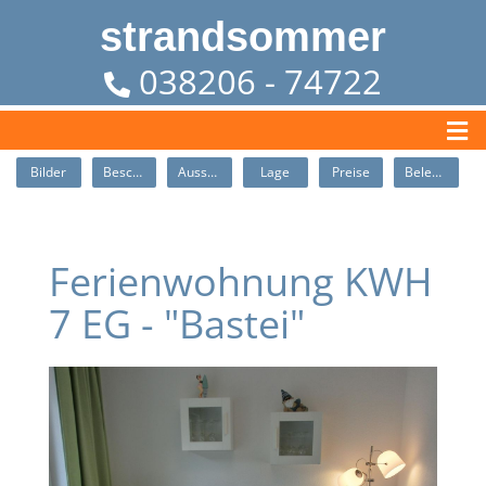
strandsommer
038206 - 74722
Bilder
Beschreibung
Ausstattung
Lage
Preise
Belegung
Ferienwohnung KWH
7 EG - "Bastei"