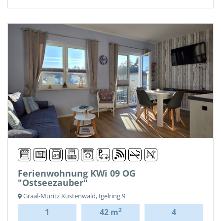
Ferienwohnung KWi 09 OG
"Ostseezauber"
Graal-Müritz Küstenwald, Igelring 9
2
1
42 m
4