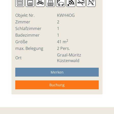
Objekt Nr.
KWH4OG
Zimmer
2
Schlafzimmer
1
Badezimmer
1
2
Größe
41 m
max. Belegung
2 Pers.
Graal-Müritz
Ort
Küstenwald
Merken
Buchung