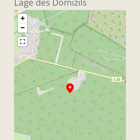
Lage des Domizils
+
−