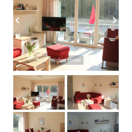
‹
›
Wohnzimmer