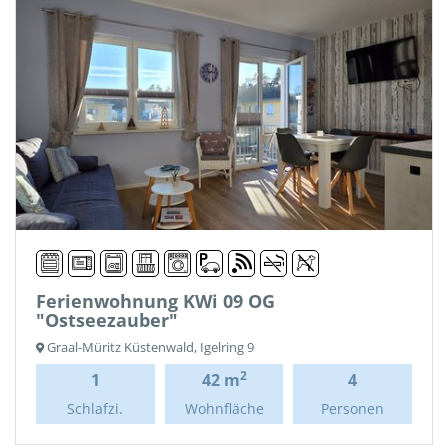
Ferienwohnung KWi 09 OG
"Ostseezauber"
Graal-Müritz Küstenwald, Igelring 9
2
1
42 m
4
Schlafzi.
Wohnfläche
Personen