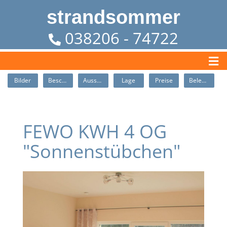
strandsommer
038206 - 74722
Bilder
Beschreibung
Ausstattung
Lage
Preise
Belegung
FEWO KWH 4 OG
"Sonnenstübchen"