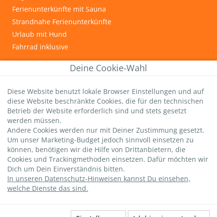
Ferienunterkünfte mit Sauna
Strandnahe Ferienunterkünfte
Urlaub mit Hund
Fahrrad inklusive
INFOS & TIPPS
Deine Cookie-Wahl
Graal-Müritz
Diese Website benutzt lokale Browser Einstellungen und auf
Wichtige Gästeinfos
diese Website beschränkte Cookies, die für den technischen
Infos zur Kurtaxe
Betrieb der Website erforderlich sind und stets gesetzt
Hundestrände
werden müssen.
Andere Cookies werden nur mit Deiner Zustimmung gesetzt.
DTV-Sterne
Um unser Marketing-Budget jedoch sinnvoll einsetzen zu
strandsommer-Bewertung
können, benötigen wir die Hilfe von Drittanbietern, die
Livebild Seebrücke
Cookies und Trackingmethoden einsetzen. Dafür möchten wir
Dich um Dein Einverständnis bitten.
In unseren Datenschutz-Hinweisen kannst Du einsehen,
welche Dienste das sind.
Datenschutz
|
AGBs
|
Impressum
|
Versicherung
widerufen
|
Kontakt