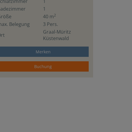
chlafzimmer
1
Badezimmer
1
2
Größe
40 m
ax. Belegung
3 Pers.
Graal-Müritz
rt
Küstenwald
Merken
Buchung
Küche / Küchenzeile