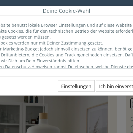
r
Deine Cookie-Wahl
bsite benutzt lokale Browser Einstellungen und auf diese Website
kte Cookies, die für den technischen Betrieb der Website erforderl
ANGEBOTE
MERKLISTE
(0)
INFO & TIPPS
s gesetzt werden müssen.
ookies werden nur mit Deiner Zustimmung gesetzt.
 Marketing-Budget jedoch sinnvoll einsetzen zu können, benötige
Ausstattung
Lage
Preise
n Drittanbietern, die Cookies und Trackingmethoden einsetzen. Daf
wir Dich um Dein Einverständnis bitten.
en Datenschutz-Hinweisen kannst Du einsehen, welche Dienste das
E 24EG - "meerLiebe"
2
Einstellungen
Ich bin einver
O