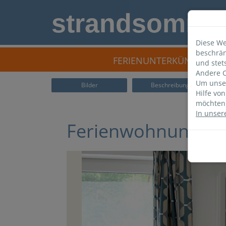
strandsomme
Diese We
beschrän
FERIENUNTERKÜNFTE
und stet
Andere C
Um unser
Bilder
Beschreibung
Hilfe vo
möchten 
In unser
Ferienwohnung KW