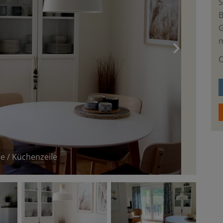
S
m
›
O
e / Küchenzeile