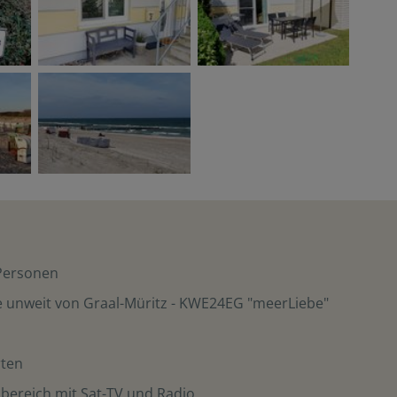
Personen
 unweit von Graal-Müritz - KWE24EG "meerLiebe"
rten
bereich mit Sat-TV und Radio