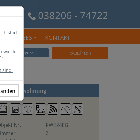
038206 - 74722
ich sind
SONSTIGES
KONTAKT
n wir die
Buchen
Belegung
ür
 sind.
 Zi
Ferienwohnung
standen
bjekt Nr.
KWE24EG
Zimmer
2