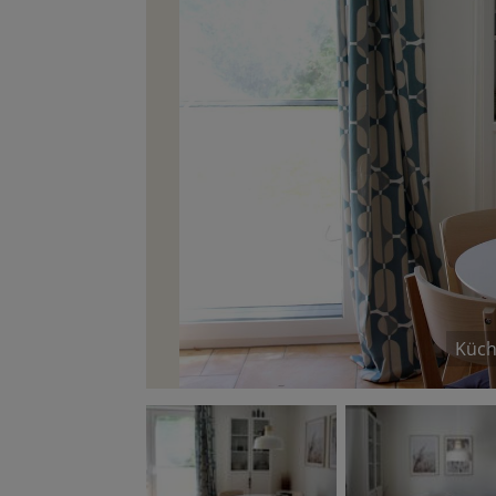
‹
Küch